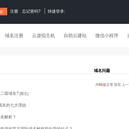
注册
忘记密码?
快捷登录:
域名注册
云虚拟主机
自助云建站
微信小程序
域名问题
共
60
篇文章 首页 上
二级域名?
[图文]
域名的七大理由
域名解析？
我申请的英文国际域名解析指向我的站点？