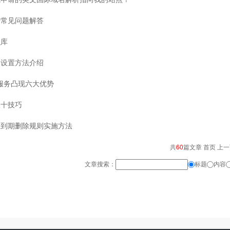
册常见问题解答
识库
名设置方法介绍
服务凸现六大优势
取十技巧
名到期删除规则实施方法
共
60
篇文章 首页 上
文章搜索：
标题
内容