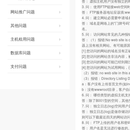
答： 虚拟主机用户没有独立的I
3. 问： 使用FTP链接web
网站推广问题
答： FTP服务器地址应该填:w
4. 问： 建立网站必需要申请域
答： 域名是网络上的"门牌号码
其他问题
名。
5. 问： 访问网站常见的几种报
主机租用问题
答：（1）报错:No web site is con
器上没有相关网站。有可能原
[1] 您访问的网站的域名没
数据库问题
[2] 您访问的网站含非法内容
[3] 您访问的网站可能已经到
支付问题
[4] 您访问的网站为试用网站
（2）报错: no web site 
（3）报错：Directory Listing Denie
a：客户没有上传首页文件(如inde
b：没有wwwroot目录，客户
6. 问： 哪些类型的虚拟主机
答：除了B001型的空间，其
7. 问： 独立日志(log)空间
答： 独立日志(log)是做存
则可以下载最近四天的网站访
8. 问： FTP上传的用户名和
答： 用户名是无法进行修改的