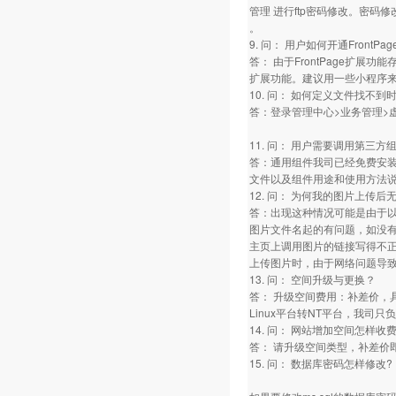
管理 进行ftp密码修改。密码
。
9. 问： 用户如何开通FrontP
答： 由于FrontPage扩展功
扩展功能。建议用一些小程序来实
10. 问： 如何定义文件找不
答：登录管理中心>业务管理>虚
11. 问： 用户需要调用第三
答：通用组件我司已经免费安装
文件以及组件用途和使用方法
12. 问： 为何我的图片上传后
答：出现这种情况可能是由于
图片文件名起的有问题，如没
主页上调用图片的链接写得不
上传图片时，由于网络问题导
13. 问： 空间升级与更换？
答： 升级空间费用：补差价，
Linux平台转NT平台，我司
14. 问： 网站增加空间怎样收费
答： 请升级空间类型，补差价
15. 问： 数据库密码怎样修改?