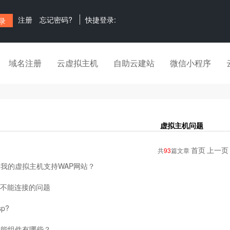
注册
忘记密码?
快捷登录:
域名注册
云虚拟主机
自助云建站
微信小程序
虚拟主机问题
首页
上一页
共
93
篇文章
我的虚拟主机支持WAP网站？
P不能连接的问题
p?
功能组件有哪些？