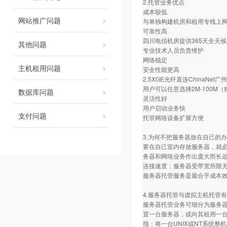
2.托管业务优点
成本较低
网站推广问题
与单独构建机房和租用专线上
可靠性高
四川电信机房提供365天全天
其他问题
专业技术人员负责维护
网络稳定
主机租用问题
安全性能更高
2.5XGE光纤直连ChinaN
用户可以任意选择2M-100M
数据库问题
灵活性好
用户启动业务快
支付问题
托管网络设备扩展方便
3.为何不把服务器放在自己的
要在自己室内存放服务器，就必
务器和网络业务作出庞大而长
连接速度；服务器受带宽所限
服务器托管服务是最合乎成本
4.服务器托管与虚拟主机托管
服务器托管业务可细分为服务器托管与
置一台服务器，或向其租用一台服
指：将一台UNIX或NT系统整