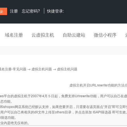
注册
忘记密码?
快捷登录:
域名注册
云虚拟主机
自助云建站
微信小程序
域名注册-常见问题
→
虚拟主机问题
→ 虚拟主机问题
虚拟主机开启URLrewrite功能的方法
ows平台的虚拟主机于2007年4月５日起，免费支持Urlrewrite功能，用户可以自己在
l静态功能。
z论坛和shopex网店系统已经默认支持，如果您要开启，只需要在该页面点“开启”即可立
户可以自己将相关的dll文件上传至others目录，并点击添加 ISAPI筛选器 即可生效
pi筛选功能。
在业内是绝无仅有的。