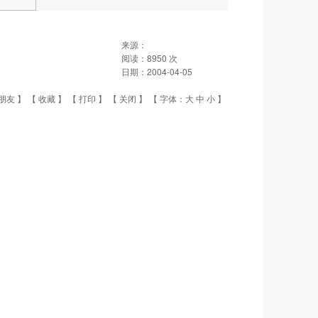
来源：
阅读：
8950
次
日期：
2004-04-05
朋友
】 【
收藏
】 【
打印
】 【
关闭
】 【 字体：
大
中
小
】