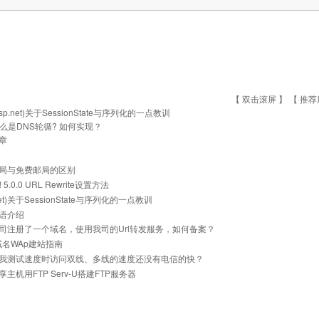
【 双击滚屏 】 【
推荐
asp.net)关于SessionState与序列化的一点教训
么是DNS轮循? 如何实现？
章
局与免费邮局的区别
z! 5.0.0 URL Rewrite设置方法
.net)关于SessionState与序列化的一点教训
语介绍
司注册了一个域名，使用我司的Url转发服务，如何备案？
i域名WAp建站指南
我测试速度时访问双线、多线的速度还没有电信的快？
主机用FTP Serv-U搭建FTP服务器