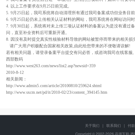
4. 以上工作要求在9月25日前完成。
5. 9月25日起，我司系统将自动清理所有通过我司备案成功但业务
6. 9月25日起仍未上传相关认证材料的网站，我司系统将在网站访
7. 9月30日起，系统将对未上传三项认证材料的备案认为是没有通
问，直至补全资料后可重新开通。
8. 因没有及时提交真实性核验材料导致的网站被暂停而带来的相关
请广大用户积极配合国家相关政策,由此给您带来的不便敬请谅解!
若有相关问题，请登录备案平台提交有问必答，或咨询我司在线客服, 咨询热线:
西部数码
http://www.west263.com/news/list2.asp?newsid=359
2010-8-12
相关新闻：
http://www.admin5.com/article/20100810/259624.shtml
http://www.sxcm.net/pd/it/2010-02/23/content_394145.htm
关于我们
|
联系我们
|
付款
Copyright © 2002-2026 晶源互联-西