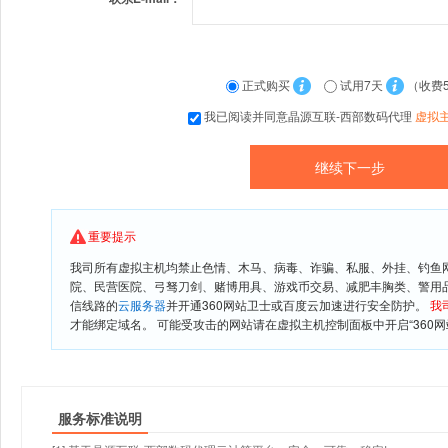
正式购买
试用7天
（收费
我已阅读并同意晶源互联-西部数码代理
虚拟
重要提示
我司所有虚拟主机均禁止色情、木马、病毒、诈骗、私服、外挂、钓鱼
院、民营医院、弓驽刀剑、赌博用具、游戏币交易、减肥丰胸类、警用
信线路的
云服务器
并开通360网站卫士或百度云加速进行安全防护。
我
才能绑定域名。 可能受攻击的网站请在虚拟主机控制面板中开启“360网
服务标准说明