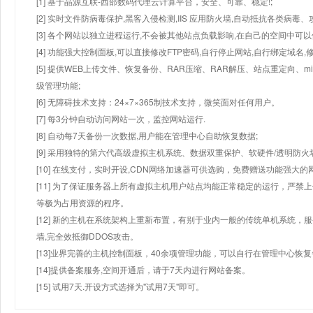
[1] 基于晶源互联-西部数码代理云计算平台，安全、可靠、稳定!;
[2] 实时文件防病毒保护,黑客入侵检测,IIS 应用防火墙,自动抵抗各类病毒、
[3] 各个网站以独立进程运行,不会被其他站点负载影响,在自己的空间中可以使用
[4] 功能强大控制面板,可以直接修改FTP密码,自行停止网站,自行绑定域名,
[5] 提供WEB上传文件、恢复备份、RAR压缩、RAR解压、站点重定向
级管理功能;
[6] 无障碍技术支持：24×7×365制技术支持，微笑面对任何用户。
[7] 每3分钟自动访问网站一次，监控网站运行.
[8] 自动每7天备份一次数据,用户能在管理中心自助恢复数据;
[9] 采用独特的第六代高级虚拟主机系统、数据双重保护、软硬件/透明防火
[10] 在线支付，实时开设,CDN网络加速器可供选购，免费赠送功能强大
[11] 为了保证服务器上所有虚拟主机用户站点均能正常稳定的运行，严禁上
等极为占用资源的程序。
[12] 新的主机在系统架构上重新布置，有别于业内一般的传统单机系统，
墙,完全效抵御DDOS攻击。
[13]业界完善的主机控制面板，40余项管理功能，可以自行在管理中心恢
[14]提供备案服务,空间开通后，请于7天内进行网站备案。
[15] 试用7天.开设方式选择为"试用7天"即可。