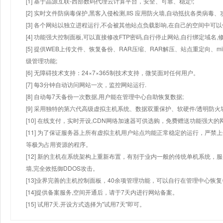
[1] 基于晶源互联-西部数码代理云计算平台，安全、可靠、稳定!;
[2] 实时文件防病毒保护,黑客入侵检测,IIS 应用防火墙,自动抵抗各类病毒、
[3] 各个网站以独立进程运行,不会被其他站点负载影响,在自己的空间中可以使用
[4] 功能强大控制面板,可以直接修改FTP密码,自行停止网站,自行绑定域名,
[5] 提供WEB上传文件、恢复备份、RAR压缩、RAR解压、站点重定向
级管理功能;
[6] 无障碍技术支持：24×7×365制技术支持，微笑面对任何用户。
[7] 每3分钟自动访问网站一次，监控网站运行.
[8] 自动每7天备份一次数据,用户能在管理中心自助恢复数据;
[9] 采用独特的第六代高级虚拟主机系统、数据双重保护、软硬件/透明防火
[10] 在线支付，实时开设,CDN网络加速器可供选购，免费赠送功能强大
[11] 为了保证服务器上所有虚拟主机用户站点均能正常稳定的运行，严禁上
等极为占用资源的程序。
[12] 新的主机在系统架构上重新布置，有别于业内一般的传统单机系统，
墙,完全效抵御DDOS攻击。
[13]业界完善的主机控制面板，40余项管理功能，可以自行在管理中心恢
[14]提供备案服务,空间开通后，请于7天内进行网站备案。
[15] 试用7天.开设方式选择为"试用7天"即可。