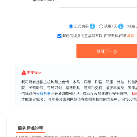
正式购买
试用7天
（收费
我已阅读并同意晶源互联-西部数码代理
虚拟
重要提示
我司所有虚拟主机均禁止色情、木马、病毒、诈骗、私服、外挂、钓鱼
院、民营医院、弓驽刀剑、赌博用具、游戏币交易、减肥丰胸类、警用
信线路的
云服务器
并开通360网站卫士或百度云加速进行安全防护。
我
才能绑定域名。 可能受攻击的网站请在虚拟主机控制面板中开启“360网
服务标准说明