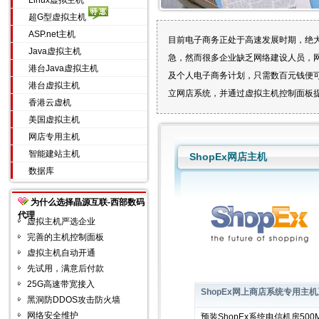
Linux虚拟主机
超G型虚拟主机
ASP.net主机
目前电子商务正处于高速发展时期，绝
Java虚拟主机
急，然而很多企业缺乏网络建设人员，
港台Java虚拟主机
及个人电子商务计划，只需数百元钱便
港台虚拟主机
立网店系统，并通过虚拟主机控制面板提
香港云虚机
美国虚拟主机
网店专用主机
智能建站主机
ShopEx网店主机
数据库
为什么选择晶源互联-西部数码
代理
虚拟主机严选企业
完善的主机控制面板
虚拟主机自动开通
先试用，满意后付款
25G高速带宽接入
ShopEx网上商店系统专用主
黑洞防DDOS攻击防火墙
网络安全维护
预装ShopEx系统电信机房500