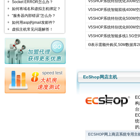
V5SHOP系统特别优化300M
Socket ERROR怎么办？
如何将域名和虚拟主机绑定？
V5SHOP系统智能双线400M
“服务器内部错误”怎么办？
V5SHOP系统特别优化500M
如何用asp的jmail发邮件?
V5SHOP系统特别优化800M
虚拟主机常见问题解答！
V5SHOP系统智能多线1.5G空
Θ表示需额外购买,50M数据库28
EcShop网店主机
E
构
台
E
统
的
ECSHOP网上商店系统专用主